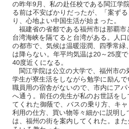
の昨年9月、私の赴任校である閩江学
る前は不安ばかりだったが、「案ずる
り、心地よい中国生活が始まった。
福建省の省都である福州市は那覇市
台湾海峡を隔てると台湾がある。人口は約
の都市で、気候は温暖湿潤、四季常緑
は降らない。年平均気温は20～25度
40度近くになる。
閩江学院は公立の大学で、福州市の
学生が寮生活をしながら勉学に励んで
職員用の宿舎がないので、市内にアパ
へ通う。前任の先生が私のお世話をし
てくれた御蔭で、バスの乗り方、キャ
利用の仕方、買い物等々細かに説明し
は、福州の街を案内してくれた。また