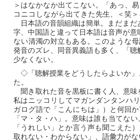
＞はなかなか出てこない。「あっ、易
コニコしながら出てきた先生、＜笑＞
日本語の音韻組織は簡単。まだまだ
字、中国語と違って日本語は音声が意
ない清濁の対立もある。このような母
発音のズレ、同音異義語も多く、「聴
少なくない。
◇「聴解授業をどうしたらよいか」
た。
聞き取れた音を黒板に書く人、意味
私はニッコリしてマガンダンタンハリ（Maga
ガログ語で「こんにちは」）と何回か
「マ・タ・ハ」。意味は誰も当てない
「うれしい」とか言う声も聞こえた）
取れない・わからない」、語彙力がな