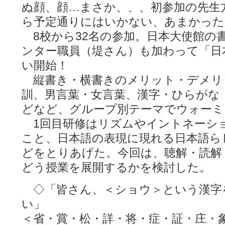
ぬ顔、顔…まさか、、、初参加の先生
ら予定通りにはいかない、あまかった
8校から32名の参加。日本大使館の
ンター職員（堤さん）も加わって「日
い開始！
縦書き・横書きのメリット・デメリ
訓、男言葉・女言葉、漢字・ひらがな
どなど、グループ別テーマでウォーミ
1回目研修はリズムやイントネーシ
こと、日本語の表現に現れる日本語ら
どをとりあげた。今回は、聴解・読解
どう授業を展開するかを検討した。
◇「皆さん、＜ショウ＞という漢字
い」
＜省・賞・松・詳・将・症・証・庄・象