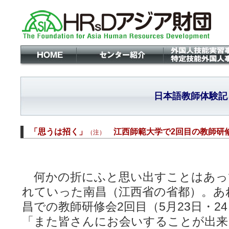
日本語教師体験記
「思うは招く」
江西師範大学で2回目の教師研
（注）
何かの折にふと思い出すことはあっ
れていった南昌（江西省の省都）。あ
昌での教師研修会2回目（5月23日・2
「また皆さんにお会いすることが出来