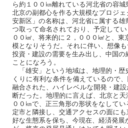
ら約１００㎞離れている河北省の容城
北京の副都心を作る大規模なプロジェ
安新区」の名称は、河北省に属する雄
つ取って命名されており、予定してい
００㎢、将来的に２，０００㎢と、東
模となりそうだ。それに伴い、想像も
投資・建設の需要を生み出し、中国の
ことになろう。
「雄安」という地域は、地理的・歴
くりに有利な条件を備えているので、
融合された、ハイレベルな開発・建設
断だった。地理的に言えば、北京と天
００㎞で、正三角形の形状をなしてい
定市と隣接し、交通アクセスの面にも
好な生態系を保ち、今現在、経済発展