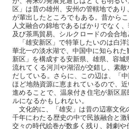
が、将来の発展見通しはとても明るい
区」は昔の雄州、安州の管轄地であり
が輩出したところでもある。昔からこ
人文融合の錦地であるばかりでなく、
及び茶馬貿易、シルクロードの会合地
「雄安新区」で特筆したいのは白洋
華北一の淡水湖で、中国中に知られた
新区」を構成する安新県、雄県、容城
流れてくる河川や湖沼が交錯し、素敵
だしている。さらに、この辺は、「中
ほど地熱資源に恵まれているので、近
進めることで、温泉付き住宅が新区居
ルになるかもしれない。
文化的に、「雄安」は昔の辺塞文化
千年にわたる歴史の中で民族融合と激
交々の時代絵巻が数多く残り、雑劇や