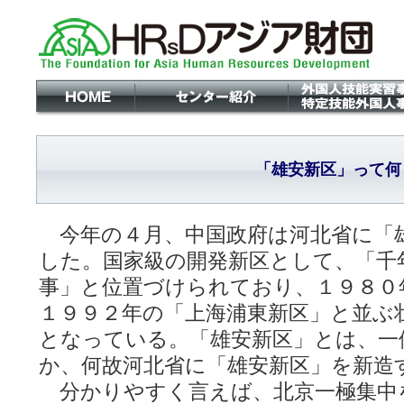
「雄安新区」って何
今年の４月、中国政府は河北省に「
した。国家級の開発新区として、「千
事」と位置づけられており、１９８０
１９９２年の「上海浦東新区」と並ぶ
となっている。「雄安新区」とは、一
か、何故河北省に「雄安新区」を新造
分かりやすく言えば、北京一極集中