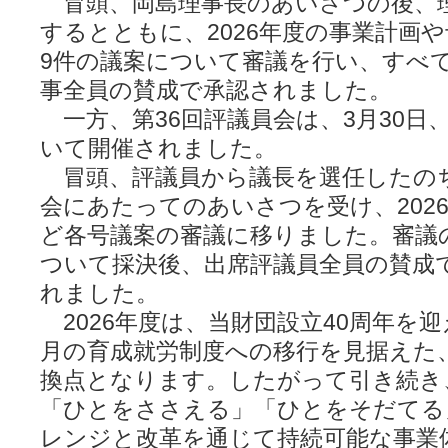
冒頭、岡島理事長のあいさつの後、
するとともに、2026年度の事業計画
9件の議案について審議を行い、すべ
事全員の賛成で承認されました。
一方、第36回評議員会は、3月30日
いて開催されました。
冒頭、評議員から議長を選任したの
会にあたってのあいさつを受け、202
ど各号議案の審議に移りました。審議
ついて採決後、出席評議員全員の賛成
れました。
2026年度は、当財団設立40周年を迎
月の育成就労制度への移行を見据えた
換点となります。したがって引き続き
「ひとをささえる」「ひとをそだてる
レンジと改革を通じて持続可能な事業