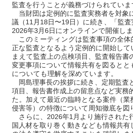
監査を行うことが義務づけられていま
当財団は定例的に監査実務者を対象
議（11月18日〜19日）に続き、「監
2026年3月6日にオンラインで開催し
このミーティングは監査事項の全体
正な監査となるよう定例的に開始して
まえて監査上の点検項目、監査報告書
変更事項について情報共有を図るとと
についても理解を深めています。
岡島理事長の挨拶に続き、定期監査
項目、報告書作成上の留意点など実務
た。加えて最近の臨時となる案件（業
侵害等）の特徴について周知徹底を図
さらに、2026年1月より施行された
国人材を取り巻く動きなども情報共有