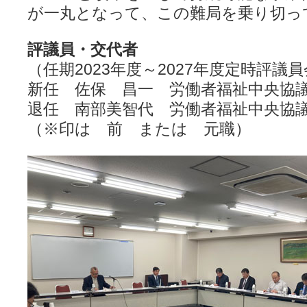
が一丸となって、この難局を乗り切っ
評議員・交代者
（任期2023年度～2027年度定時評議
新任 佐保 昌一 労働者福祉中央協
退任 南部美智代 労働者福祉中央協
（※印は 前 または 元職）