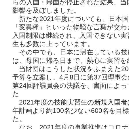
らの入国・帰国が停止された結果、当
影響を及ぼしました。
新たな2021年度についても、日本国
「変異種」といった物騒な言葉が交わ
入国制限は継続され、入国できない実
生も多数に上っています。
その中でも、日本に滞在している技
は、母国に帰る日まで、熱心に実習を
当財団はこうした状況をふまえた20
予算を立案し、4月8日に第37回理事会
第24回評議員会の決議を、書面によ
た
2021年度の技能実習生の新規入国者
年計画より約100名少ない600名を
た。
なお、2021年度の事業推進はコロ