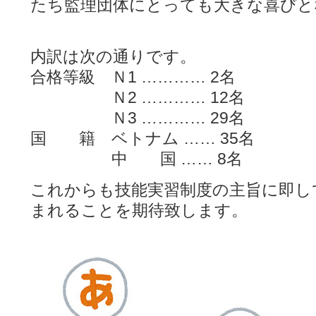
たち監理団体にとっても大きな喜びと
内訳は次の通りです。
合格等級 Ｎ1 ………… 2名
Ｎ2 ………… 12名
Ｎ3 ………… 29名
国 籍 ベトナム …… 35名
中 国 …… 8名
これからも技能実習制度の主旨に即し
まれることを期待致します。